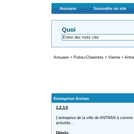
Annuaire
Soumettre un site
Quoi
Annuaire
>
Poitou-Charentes
>
Vienne
>
Antr
Entreprise Antran
1.2.3.0
L'entreprise de la ville de ANTRAN à comme no
activités...
Détails