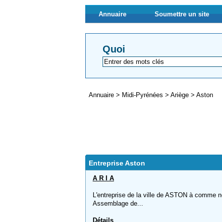
Annuaire
Soumettre un site
Quoi
Annuaire
>
Midi-Pyrénées
>
Ariège
>
Aston
Entreprise Aston
A R I A
L'entreprise de la ville de ASTON à comme nom
Assemblage de...
Détails