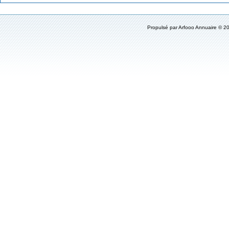
Propulsé par
Arfooo Annuaire
© 20