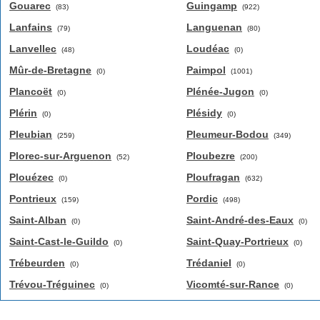
Gouarec
Guingamp
(83)
(922)
Lanfains
Languenan
(79)
(80)
Lanvellec
Loudéac
(48)
(0)
Mûr-de-Bretagne
Paimpol
(0)
(1001)
Plancoët
Plénée-Jugon
(0)
(0)
Plérin
Plésidy
(0)
(0)
Pleubian
Pleumeur-Bodou
(259)
(349)
Plorec-sur-Arguenon
Ploubezre
(52)
(200)
Plouézec
Ploufragan
(0)
(632)
Pontrieux
Pordic
(159)
(498)
Saint-Alban
Saint-André-des-Eaux
(0)
(0)
Saint-Cast-le-Guildo
Saint-Quay-Portrieux
(0)
(0)
Trébeurden
Trédaniel
(0)
(0)
Trévou-Tréguinec
Vicomté-sur-Rance
(0)
(0)