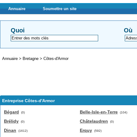
Annuaire
Soumettre un site
Quoi
Où
Annuaire
>
Bretagne
>
Côtes-d'Armor
Entreprise Côtes-d'Armor
Bégard
Belle-Isle-en-Terre
(0)
(104)
Brélidy
Châtelaudren
(0)
(0)
Dinan
Erquy
(1612)
(592)