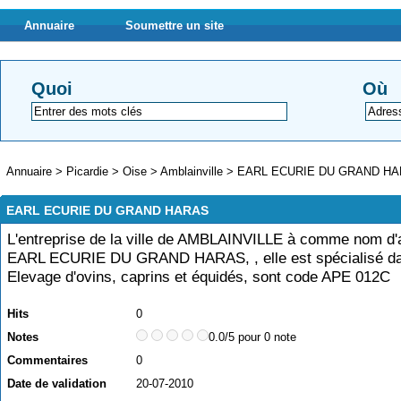
Annuaire
Soumettre un site
Quoi
Où
Annuaire
>
Picardie
>
Oise
>
Amblainville
>
EARL ECURIE DU GRAND H
EARL ECURIE DU GRAND HARAS
L'entreprise de la ville de AMBLAINVILLE à comme nom d'a
EARL ECURIE DU GRAND HARAS, , elle est spécialisé da
Elevage d'ovins, caprins et équidés, sont code APE 012C
Hits
0
Notes
0.0/5 pour 0 note
Commentaires
0
Date de validation
20-07-2010