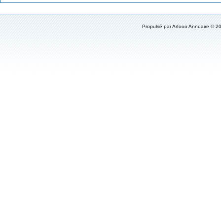
Propulsé par
Arfooo Annuaire
© 20