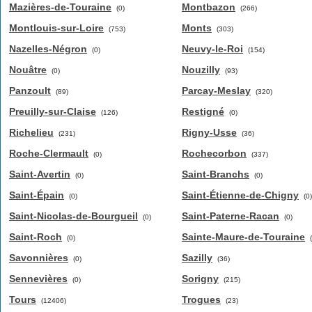
Mazières-de-Touraine
Montbazon
(0)
(266)
Montlouis-sur-Loire
Monts
(753)
(303)
Nazelles-Négron
Neuvy-le-Roi
(0)
(154)
Nouâtre
Nouzilly
(0)
(93)
Panzoult
Parcay-Meslay
(89)
(320)
Preuilly-sur-Claise
Restigné
(126)
(0)
Richelieu
Rigny-Usse
(231)
(36)
Roche-Clermault
Rochecorbon
(0)
(337)
Saint-Avertin
Saint-Branchs
(0)
(0)
Saint-Épain
Saint-Étienne-de-Chigny
(0)
(0)
Saint-Nicolas-de-Bourgueil
Saint-Paterne-Racan
(0)
(0)
Saint-Roch
Sainte-Maure-de-Touraine
(0)
Savonnières
Sazilly
(0)
(36)
Sennevières
Sorigny
(0)
(215)
Tours
Trogues
(12406)
(23)