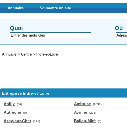
Annuaire
Soumettre un site
Quoi
Où
Annuaire
>
Centre
>
Indre-et-Loire
Entreprise Indre-et-Loire
Abilly
Amboise
(86)
(1030)
Autrèche
Avoine
(0)
(203)
Azay-sur-Cher
Ballan-Miré
(191)
(0)