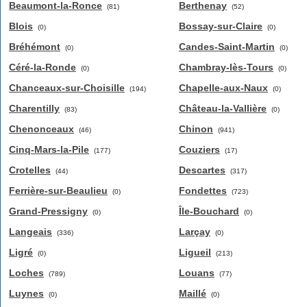
Beaumont-la-Ronce
Berthenay
(81)
(52)
Blois
Bossay-sur-Claire
(0)
(0)
Bréhémont
Candes-Saint-Martin
(0)
(0)
Céré-la-Ronde
Chambray-lès-Tours
(0)
(0)
Chanceaux-sur-Choisille
Chapelle-aux-Naux
(194)
(0)
Charentilly
Château-la-Vallière
(83)
(0)
Chenonceaux
Chinon
(46)
(941)
Cinq-Mars-la-Pile
Couziers
(177)
(17)
Crotelles
Descartes
(44)
(317)
Ferrière-sur-Beaulieu
Fondettes
(0)
(723)
Grand-Pressigny
Île-Bouchard
(0)
(0)
Langeais
Larçay
(336)
(0)
Ligré
Ligueil
(0)
(213)
Loches
Louans
(789)
(77)
Luynes
Maillé
(0)
(0)