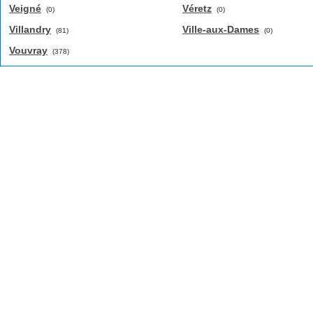
Veigné
Véretz
(0)
(0)
Villandry
Ville-aux-Dames
(81)
(0)
Vouvray
(378)