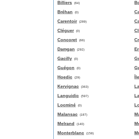
Billiers
B
(64)
Bréhan
C
(0)
Carentoir
C
(289)
Cléguer
C
(0)
Concoret
C
(66)
Damgan
E
(292)
Gacilly
G
(0)
Guégon
Gu
(0)
Hoedic
Îl
(29)
Kervignac
L
(363)
Languidic
L
(597)
Locminé
L
(0)
Malansac
Ma
(187)
Melrand
M
(140)
Monterblanc
Mu
(158)