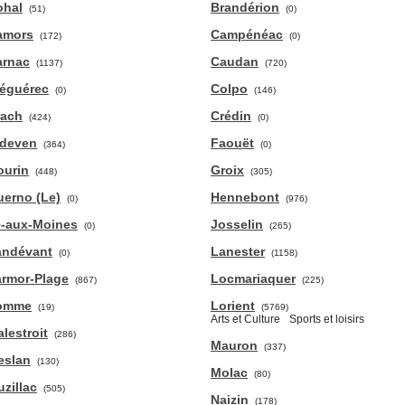
ohal
Brandérion
(51)
(0)
amors
Campénéac
(172)
(0)
arnac
Caudan
(1137)
(720)
léguérec
Colpo
(0)
(146)
rach
Crédin
(424)
(0)
rdeven
Faouët
(364)
(0)
ourin
Groix
(448)
(305)
erno (Le)
Hennebont
(0)
(976)
e-aux-Moines
Josselin
(0)
(265)
andévant
Lanester
(0)
(1158)
armor-Plage
Locmariaquer
(867)
(225)
omme
Lorient
(19)
(5769)
Arts et Culture
Sports et loisirs
lestroit
(286)
Mauron
(337)
eslan
(130)
Molac
(80)
zillac
(505)
Naizin
(178)