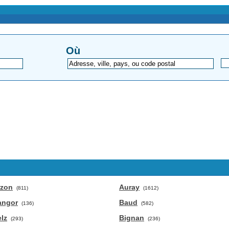
Où
rzon
Auray
(811)
(1612)
angor
Baud
(136)
(582)
lz
Bignan
(293)
(236)