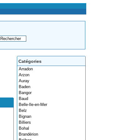
Catégories
Arradon
Arzon
Auray
Baden
Bangor
Baud
Belle-Ile-en-Mer
Belz
Bignan
Billiers
Bohal
Brandérion