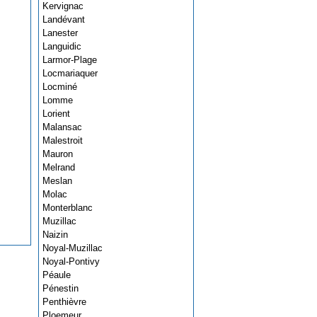
Kervignac
Landévant
Lanester
Languidic
Larmor-Plage
Locmariaquer
Locminé
Lomme
Lorient
Malansac
Malestroit
Mauron
Melrand
Meslan
Molac
Monterblanc
Muzillac
Naizin
Noyal-Muzillac
Noyal-Pontivy
Péaule
Pénestin
Penthièvre
Ploemeur