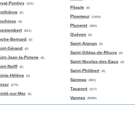
yal-Pontivy
(331)
Péaule
(0)
nthièvre
(0)
Ploemeur
(1464)
louhinec
(0)
Pluneret
(360)
uestembert
(621)
Quéven
(0)
oche-Bernard
(0)
Saint-Aignan
(0)
int-Gérand
(0)
Saint-Gildas-de-Rhuys
(0)
int-Jean-la-Poterie
(0)
Saint-Nicolas-des-Eaux
(0)
int-Nolff
(0)
Saint-Philibert
(0)
inte-Hélène
(0)
Sarzeau
(981)
rzur
(275)
Taupont
(117)
inité-sur-Mer
(0)
Vannes
(6080)