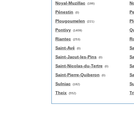
Noyal-Muzillac
No
(186)
Pénestin
Pe
(0)
Plougoumelen
P
(221)
Pontivy
Q
(1409)
Riantec
R
(253)
Saint-Avé
Sa
(0)
Saint-Jacut-les-Pins
Sa
(0)
Saint-Nicolas-du-Tertre
Sa
(0)
Saint-Pierre-Quiberon
Sa
(0)
Sulniac
Su
(182)
Theix
Tr
(552)