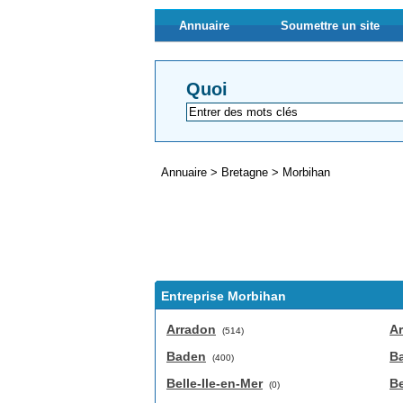
Annuaire
Soumettre un site
Quoi
Annuaire
>
Bretagne
>
Morbihan
Entreprise Morbihan
Arradon
A
(514)
Baden
B
(400)
Belle-Ile-en-Mer
Be
(0)