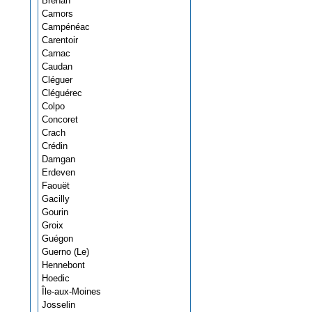
Bréhan
Camors
Campénéac
Carentoir
Carnac
Caudan
Cléguer
Cléguérec
Colpo
Concoret
Crach
Crédin
Damgan
Erdeven
Faouët
Gacilly
Gourin
Groix
Guégon
Guerno (Le)
Hennebont
Hoedic
Île-aux-Moines
Josselin