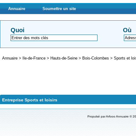
Annuaire
Soumettre un site
Quoi
Où
Annuaire
>
Ile-de-France
>
Hauts-de-Seine
>
Bois-Colombes
>
Sports et loi
Entreprise Sports et loisirs
Propulsé par
Arfooo Annuaire
© 20