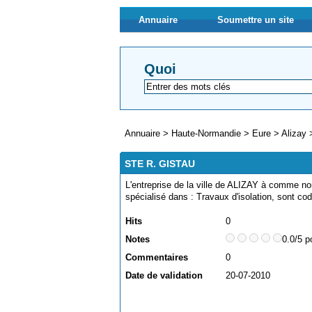
Annuaire
Soumettre un site
Quoi
Annuaire
>
Haute-Normandie
>
Eure
>
Alizay
STE R. GISTAU
L'entreprise de la ville de ALIZAY à comme no
spécialisé dans : Travaux d'isolation, sont c
Hits
0
Notes
0.0/5 p
Commentaires
0
Date de validation
20-07-2010