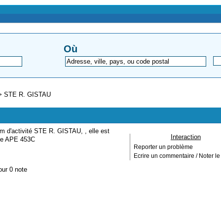
Où
>
STE R. GISTAU
m d'activité STE R. GISTAU, , elle est
Interaction
ode APE 453C
Reporter un problème
Ecrire un commentaire / Noter le 
our 0 note