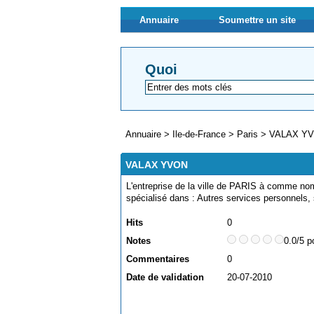
Annuaire
Soumettre un site
Quoi
Annuaire
>
Ile-de-France
>
Paris
>
VALAX Y
VALAX YVON
L'entreprise de la ville de PARIS à comme no
spécialisé dans : Autres services personnels
Hits
0
Notes
0.0/5 p
Commentaires
0
Date de validation
20-07-2010