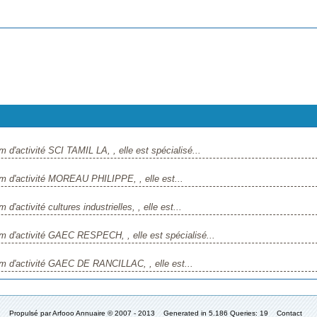
 d'activité SCI TAMIL LA, , elle est spécialisé...
om d'activité MOREAU PHILIPPE, , elle est...
'activité cultures industrielles, , elle est...
m d'activité GAEC RESPECH, , elle est spécialisé...
om d'activité GAEC DE RANCILLAC, , elle est...
Propulsé par
Arfooo Annuaire
© 2007 - 2013 Generated in 5.186 Queries: 19
Contact