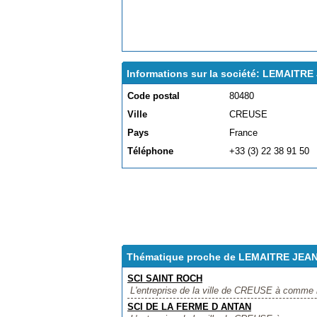
Informations sur la société: LEMAIT
Code postal
80480
Ville
CREUSE
Pays
France
Téléphone
+33 (3) 22 38 91 50
Thématique proche de LEMAITRE JE
SCI SAINT ROCH
L'entreprise de la ville de CREUSE à comme 
SCI DE LA FERME D ANTAN