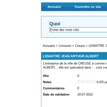
Annuaire
Soumettre un site
Quoi
Annuaire
>
Limousin
>
Creuse
>
LEMAITRE 
LEMAITRE JEAN ARTHUR ALBERT
L'entreprise de la ville de CREUSE à comm
ALBERT, , elle est spécialisé dans : , sont c
Hits
0
Notes
0.0/5 p
Commentaires
0
Date de validation
20-07-2010