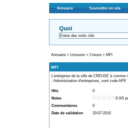
Annuaire
Soumettre un site
Quoi
Annuaire
>
Limousin
>
Creuse
>
MFI
MFI
L'entreprise de la ville de CREUSE à comme no
: Administration d'entreprises, sont code APE
Hits
0
Notes
0.0/5 p
Commentaires
0
Date de validation
20-07-2010