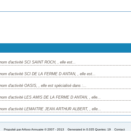
nom d'activité SCI SAINT ROCH, , elle est...
 nom d'activité SCI DE LA FERME D ANTAN, , elle est...
m d'activité OASIS, , elle est spécialisé dans :...
 nom d'activité LES AMIS DE LA FERME D ANTAN, , elle...
e nom d'activité LEMAITRE JEAN ARTHUR ALBERT, , elle...
Propulsé par
Arfooo Annuaire
© 2007 - 2013 Generated in 0.035 Queries: 19
Contact