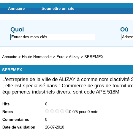
Annuaire
Soumettre un site
Quoi
Où
Annuaire
>
Haute-Normandie
>
Eure
>
Alizay
>
SEBEMEX
SEBEMEX
L'entreprise de la ville de ALIZAY à comme nom d'activit
, elle est spécialisé dans : Commerce de gros de fournitur
équipements industriels divers, sont code APE 518M
Hits
0
Notes
0.0/5 pour 0 note
Commentaires
0
Date de validation
20-07-2010