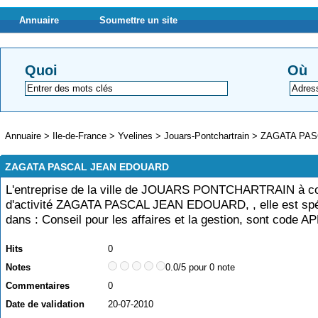
Annuaire
Soumettre un site
Quoi
Où
Annuaire
>
Ile-de-France
>
Yvelines
>
Jouars-Pontchartrain
>
ZAGATA PA
ZAGATA PASCAL JEAN EDOUARD
L'entreprise de la ville de JOUARS PONTCHARTRAIN à
d'activité ZAGATA PASCAL JEAN EDOUARD, , elle est spé
dans : Conseil pour les affaires et la gestion, sont code 
Hits
0
Notes
0.0/5 pour 0 note
Commentaires
0
Date de validation
20-07-2010